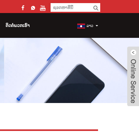
ຕິດ​ຕໍ່​ພວກ​ເຮົາ
ລາວ