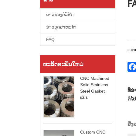
F
ຂ່າວຂອງບໍລິສັດ
ຂ່າວອຸດສາຫະກໍາ
FAQ
ແມ່ນ
ຜະລິດຕະພັນໃຫມ່
CNC Machined
Solid Stainless
ທີ່ຜ
Steel Gasket
ແປນ
ຕໍ່ໄປ
ສົ່
Custom CNC