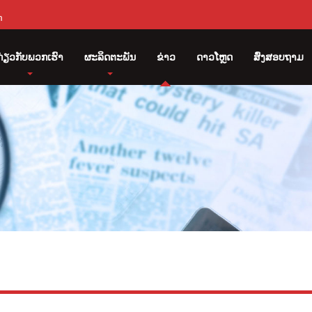
m
ກ່ຽວ​ກັບ​ພວກ​ເຮົາ
ຜະລິດຕະພັນ
ຂ່າວ
ດາວໂຫຼດ
ສົ່ງສອບຖາມ