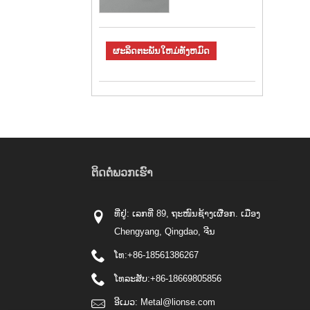
ຜະລິດຕະພັນໃຫມ່ທັງຫມົດ
ຕິດ​ຕໍ່​ພວກ​ເຮົາ
ທີ່ຢູ່: ເລກທີ່ 89, ຖະໜົນຊ້າງເຜືອກ. ເມືອງ
Chengyang, Qingdao, ຈີນ
ໂທ:
+86-18561386267
ໂທລະສັບ:
+86-18669805856
ອີເມວ:
Metal@lionse.com