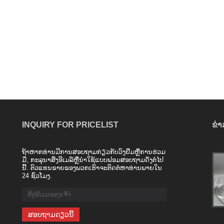
INQUIRY FOR PRICELIST
ຂ່າວ
ຖ້າ​ຫາກ​ທ່ານ​ມີ​ການ​ສອບ​ຖາມ​ກ່ຽວ​ກັບ​ວົງ​ຢືມ​ຫຼື​ການ​ຮ່ວມ​
Welcome Foreign Customers To Visit Our
ມື​, ກະ​ລຸ​ນາ​ສົ່ງ​ອີ​ເມລ​໌​ຫຼື​ນໍາ​ໃຊ້​ແບບ​ຟອມ​ສອບ​ຖາມ​ດັ່ງ​ຕໍ່​ໄປ​
ນີ້​. ຕົວແທນຂາຍຂອງພວກເຮົາຈະຕິດຕໍ່ຫາທ່ານພາຍໃນ
Factory!
24 ຊົ່ວໂມງ.
2026/05/22
On May 18, 2025, foreign customers
visited Qingdao LIONSE Mechanical
Engineering Co., Ltd. The general
manager, Mr. Huo, warmly welcomed the