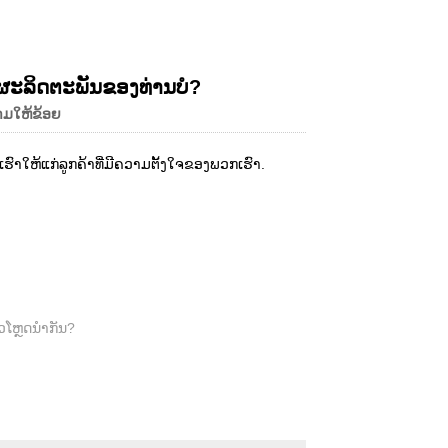
Live
ຜະລິດຕະພັນຂອງທ່ານບໍ?
າມໃຫ້ຂ້ອຍ
ໃຫ້ແກ່ລູກຄ້າທີ່ມີຄວາມຕັ້ງໃຈຂອງພວກເຮົາ.
້ວໂຫຼດນຳກັນ?