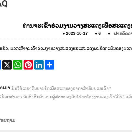
AQ
ທ່ານຈະເຂົ້າຮ່ວມງານວາງສະແດງເພື່ອສະແດງ
●
2023-10-17
●
6
●
ຝາກຂໍ້ຄວ
ແລ້ວ, ພວກເຮົາຈະເຂົ້າຮ່ວມງານວາງສະແດງແລະສະແດງຜະລິດຕະພັນຂອງພວກເຮົາ
Facebook
X
WhatsApp
Pinterest
LinkedIn
Share
່ານມາ:
ມັນໃຊ້ເວລາດົນປານໃດເພື່ອສະຫນອງລາຄາສໍາລັບພວກເຮົາ?
:
ຂ້ອຍສາມາດຈັດສົ່ງສິນຄ້າຈາກຜູ້ສະຫນອງອື່ນໄປຫາໂຮງງານຂອງເຈົ້າໄດ້ບໍ? ແລ
ງສອບຖາມ