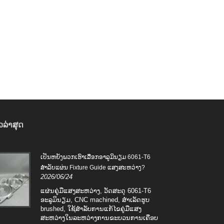
​ລ່າ​ສຸດ
ເປັນຫຍັງພວກເຮົາເລືອກອາລູມິນຽມ 6061-T6
ຂັ້ນ
ສໍາລັບແຜ່ນ Fixture Guide ແສງສະຫວ່າງ?
ສົມບ
2026/06/24
2026
ແຜ່ນຄູ່ມືແສງສະຫວ່າງ, ວັດສະດຸ 6061-T6
ຄວາມ
ອະລູມິນຽມ, CNC machined, ສໍາເລັດຮູບ
ຂຶ້
brushed, ໃຊ້ສໍາລັບການແກ້ໄຂຄູ່ມືແສງ
ມົດ.
ສະຫວ່າງໃນລະຫວ່າງການຂະບວນການເຄືອບ
ວິເຄ