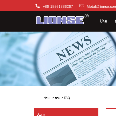
+86-18561386267
Metal@lionse.co
ບ້ານ
>
ຂ່າວ
>
FAQ
ບ້ານ
ຂ່າວ